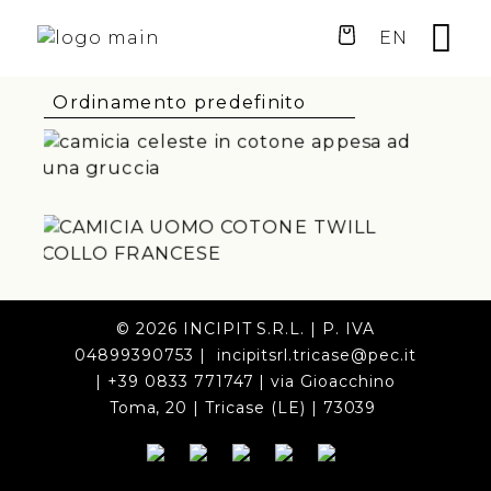
EN
135,00
€
135,00
€
© 2026 INCIPIT S.R.L. | P. IVA
04899390753 | incipitsrl.tricase@pec.it
| +39 0833 771747 | via Gioacchino
Toma, 20 | Tricase (LE) | 73039